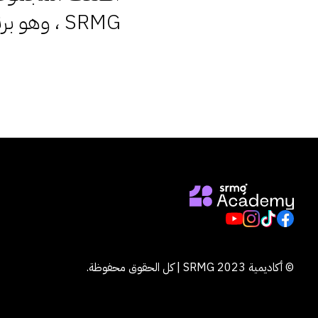
SRMG ، وهو برنامج تدريبي جديد مقره الرياض. (SRMG)
© أكاديمية SRMG 2023 | كل الحقوق محفوظة.