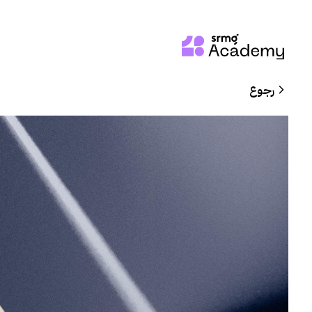
رجوع
Skip
to
main
content