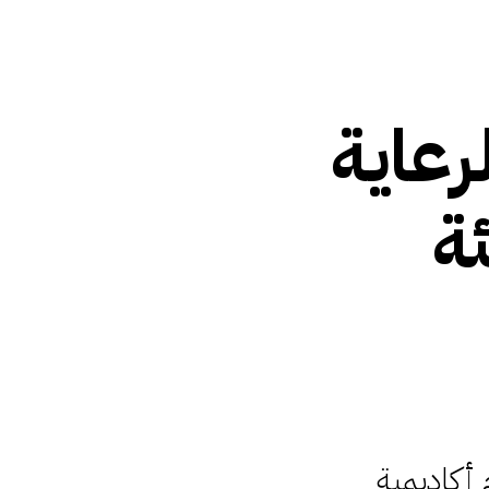
ق أكاديمية SRMG لرعاية
ة
 للأبحاث والإعلام (SRMG) اليوم أكاديمية